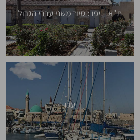
ת"א – יפו : סיור משני עברי הגבול
עכו