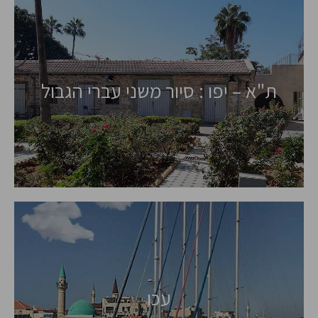
ת"א – יפו : סיור משני עברי הגבול
עכו