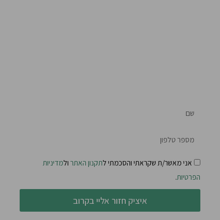
חושבים שהגיע הזמן לשלב את
הסקרנות עם הרעב?
השאירו הודעה ונדבר
בקרוב!
ש
ם
ט
ל
אני מאשר/ת שקראתי והסכמתי ל
תקנון האתר
ול
מדיניות
פ
ו
הפרטיות
.
ן
איציק חזור אליי בקרוב