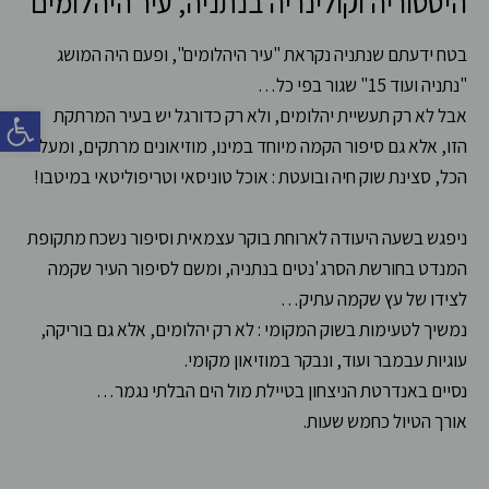
היסטוריה וקולינריה בנתניה, עיר היהלומים
בטח ידעתם שנתניה נקראת "עיר היהלומים", ופעם היה המושג
"נתניה ועוד 15" שגור בפי כל…
פתח סרג
אבל לא רק תעשיית יהלומים, ולא רק כדורגל יש בעיר המרתקת
הזו, אלא גם סיפור הקמה מיוחד במינו, מוזיאונים מרתקים, ומעל
הכל, סצינת שוק חיה ובועטת : אוכל טוניסאי וטריפוליטאי במיטבו!
ניפגש בשעה היעודה לארוחת בוקר עצמאית וסיפור נשכח מתקופת
המנדט בחורשת הסרג'נטים בנתניה, ומשם לסיפור העיר שקמה
לצידו של עץ שקמה עתיק…
נמשיך לטעימות בשוק המקומי : לא רק יהלומים, אלא גם בוריקה,
עוגיות עבמבר ועוד, ונבקר במוזיאון מקומי.
נסיים באנדרטת הניצחון בטיילת מול הים הבלתי נגמר…
אורך הטיול כחמש שעות.