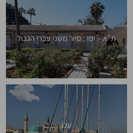
ת"א – יפו : סיור משני עברי הגבול
עכו