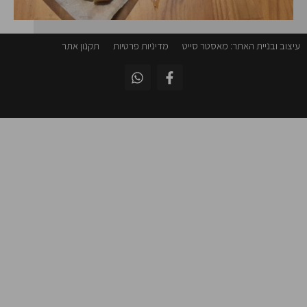
עיצוב ובניית האתר: מאסטר סייט
מדיניות פרטיות
תקנון אתר
W
F
h
a
a
c
t
e
s
b
a
o
p
o
p
k
-
f