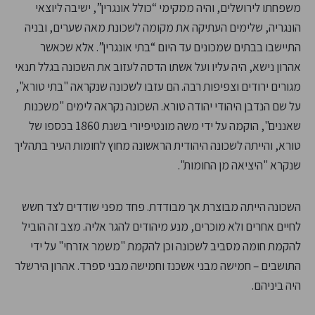
משפחתו לירושלים, והיה ממקימי “כולל אונגרין”, ישיבה ליוצאי
הונגריה, שלימים העתיקה את מקומה לשכונת מאה שערים, ובניה
התיישבו בבתים שמכונים עד היום “בתי אונגרין”. אלא שכאשר
אהרון נישא, היה עליו ועל אשתו הדסה לעזוב את השכונה בגלל תנאי
מגורים ירודים וצפיפות רבה. הם עזבו לשכונה שנקראה "בתי טורא",
על שם הנדבן היהודי יהודה טורא. השכונה נקראה לימים "משכנות
שאננים", הוקמה על ידי משה מונטיפיורי בשנת 1860 בכספו של
טורא, והייתה לשכונה היהודית הראשונה מחוץ לחומות העיר בתהליך
שנקרא "היציאה מן החומות".
השכונה הייתה מבוצרת אך מבודדת. פחד מפני שודדים לצד חשש
לחיים אחרים ולא מוכרים, מנע מיהודים להגר אליה. מצב זה הוביל
להקמת חומה מסביב לשכונה וכן להקמת "משמר אזרחי" על ידי
התושבים – חמישה מבני אשכנז וחמישה מבני ספרד. אהרון הירשלר
היה ביניהם.