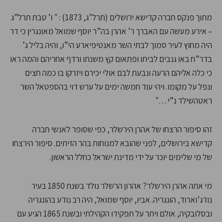
מתוך פנקס חברה קדישא ירושלים (תרל"ג, 1873) : " ו’ טבת תרל”ג
– אירע מעשה עם האברך ר’ אהרן בה”ר יוסף שמואל מאונגרין כי דר
היה מחוץ לעיר סמוך לבתי השר מאנטיפיארע הי”ו, והיה בליל ג’
בדר”ח באו גנבים לביתו ופתאום קץ משנתו ורדף אחריהם והמה ראו
כי כלה אליהם הרעה ונבעת לבם אולי יכירם ויזרקו בו כמה חצים
ונפל על מקומו. ויהי עוד חמשה ימים על ערש דוי בהספטאל השר
ראטהשילד נ”י …"
זהו סיפור הרצחו של אהרן הירשלר, כפי שסופר לאנשי חברה
קדישא בירושלים, לפני שהובא למנוחות בהר הזיתים. סיפור הירצחו
של מי שלימים יוכר על ידי מדינת ישראל כחלל הראשון.
מי אתה אהרן הירשלר? אהרון הרשלר נולד בשנת 1850 בעיר
נודג’וארוד, הונגריה. אביו, יוסף שמואל, היה רב נודע בהונגריה
ובסלובקיה, אולם ויתר על תפקידו הקהילתי ובשנת 1865 הגיע עם