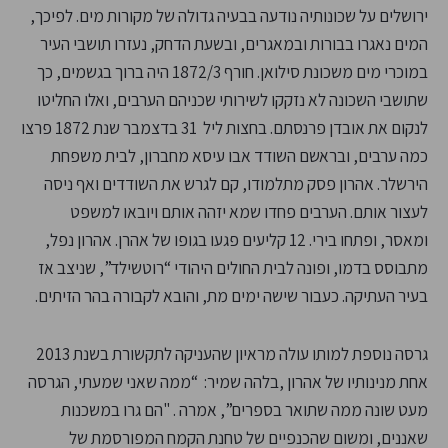
ירושלים על שכונותיה נודעה בבעיה גדולה של מקורות מים. לפיכך,
המים נאגרו בבורות ובמאגרים, ובשעת הדחק, נעזרו תושבי העיר
במוכרי מים משכונת סילואן. חורף 1872/3 היה ברוך בגשמים, כך
שתושבי השכונה לא נזקקו לשירותי שכניהם הערבים, ואלו החליטו
לנקום את אובדן פרנסתם. בחצות ליל 31 בדצמבר שנת 1872 פרצו
כמה ערבים, ובראשם השודד אבו עיסא מחברון, לבית משפחת
הירשלר. אהרון פסק מתלמודו, קם לגרש את השודדים ואף ניסה
לעצור אותם. הערבים פחדו שמא יזהה אותם ויובאו למשפט
ומאסר, ופתחו בירי. 12 קליעים פגעו בגופו של אהרן. אהרון נפל,
מתבוסס בדמו, ופונה לבית החולים היהודי “רוטשילד”, שניצב אז
בעיר העתיקה. כעבור שישה ימים מת, והובא לקבורה בהר הזיתים.
גרסה נוספת למותו עולה מראיון שהעניקה לתקשורת בשנת 2013
אחת מנינותיו של אהרון ,בלהה שמיר: “ממה שאני שמעתי, הגרסה
מעט שונה ממה שתואר בספרים”, אמרה . "הם גרו במשכנות
שאננים, ומשום שהכנפיים של טחנת הקמח המפורסמת של